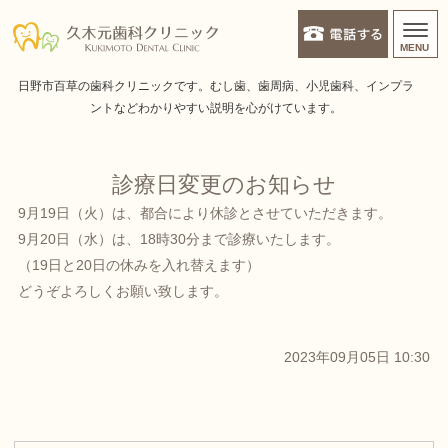
久木元歯科クリニック | 日野
MENU
ホーム
日野市百草の歯科クリニックです。むし歯、歯周病、小児歯科、インプラ
ントなどわかりやすい説明を心がけています。
診療時間・アクセス
診療日変更のお知らせ
スタッフ紹介
9月19日（火）は、都合により休診とさせていただきます。
院長あいさつ
診療メニュー
9月20日（水）は、18時30分まで診療いたします。
（19日と20日の休みを入れ替えます）
一般歯科（むし歯治療）
スタッフ紹介
院内紹介
どうぞよろしくお願い致します。
診療カレンダー
歯周病治療
2023年09月05日 10:30
インプラント・入れ歯・ブリッジ
予防・メンテナンス