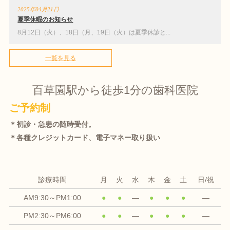
2025年04月21日
夏季休暇のお知らせ
8月12日（火）、18日（月、19日（火）は夏季休診と...
一覧を見る
百草園駅から徒歩1分の歯科医院
ご予約制
＊初診・急患の随時受付。
＊各種クレジットカード、電子マネー取り扱い
診療時間
月
火
水
木
金
土
日/祝
AM9:30～PM1:00
●
●
―
●
●
●
―
PM2:30～PM6:00
●
●
―
●
●
●
―