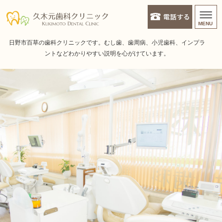
久木元歯科クリニック | 日野
MENU
ホーム
日野市百草の歯科クリニックです。むし歯、歯周病、小児歯科、インプラ
ントなどわかりやすい説明を心がけています。
診療時間・アクセス
スタッフ紹介
院長あいさつ
診療メニュー
一般歯科（むし歯治療）
スタッフ紹介
院内紹介
診療カレンダー
歯周病治療
インプラント・入れ歯・ブリッジ
予防・メンテナンス